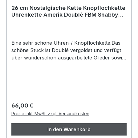
26 cm Nostalgische Kette Knopflochkette
Uhrenkette Amerik Doublé FBM Shabby
Vintage elegant UK100
Eine sehr schöne Uhren-/ Knopflochkette.Das
schöne Stück ist Doublé vergoldet und verfügt
über wunderschön ausgearbeitete Glieder sowie
einer Knopflochbefestigung.Ein tolles und
seltenes Schmuckstück! Artikelzustand-
aufgearbeitet, dem Alter entsprechend sehr gut
Verwendete Materialien- American Doublé
vergoldet, gepunzt mit Amerik FBM
Größe/Maße/Gewicht- Gesamtlänge ca.: 26 cm-
Regulärer Preis:
66,00 €
Gliederstärke ca.: 1,3 mm Lieferung- ohne
Preise inkl. MwSt. zzgl. Versandkosten
Dekomaterial- in einer Schmuckverpackung
In den Warenkorb