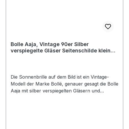
Bolle Aaja, Vintage 90er Silber
verspiegelte Gläser Seitenschilde kleine
ovale Sonnenbrille Damen
Die Sonnenbrille auf dem Bild ist ein Vintage-
Modell der Marke Bollé, genauer gesagt die Bolle
Aaja mit silber verspiegelten Gläsern und
seitlichem Schutz. •Marke und Modell: Es
handelt sich um eine Sonnenbrille des
Herstellers Bollé, ein bekanntes Unternehmen
für Sport- und Schutzbrillen. Das gezeigte
Modell ist die Aaja, die in den 90er Jahren