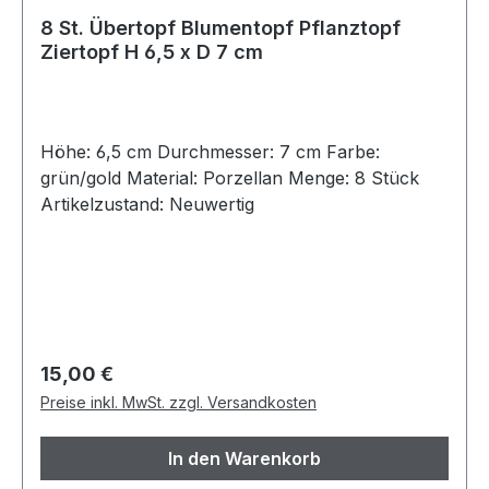
8 St. Übertopf Blumentopf Pflanztopf
Ziertopf H 6,5 x D 7 cm
Höhe: 6,5 cm Durchmesser: 7 cm Farbe:
grün/gold Material: Porzellan Menge: 8 Stück
Artikelzustand: Neuwertig
Regulärer Preis:
15,00 €
Preise inkl. MwSt. zzgl. Versandkosten
In den Warenkorb