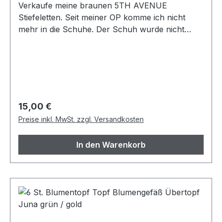
Verkaufe meine braunen 5TH AVENUE
Stiefeletten. Seit meiner OP komme ich nicht
mehr in die Schuhe. Der Schuh wurde nicht
getragen, siehe Bilder. Obermaterial und
Decksohle bestehen aus ECHTLEDER.
Schuhgröße: Gr. 37 Farbe: dunkelbraun
Zustand: Neuwertig
Regulärer Preis:
15,00 €
Preise inkl. MwSt. zzgl. Versandkosten
In den Warenkorb