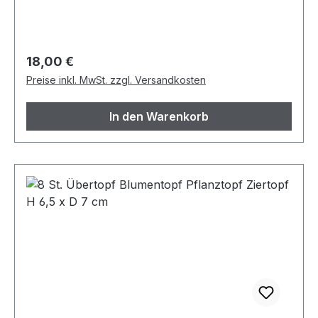
Design: Einfarbig Form: Rund
Lebensmittelgeeignet: Ja Mikrowellengeeignet:
Nein Spülmaschinengeeignet: Ja Menge: 6
Gläser Zustand: Neuwertig
Regulärer Preis:
18,00 €
Preise inkl. MwSt. zzgl. Versandkosten
In den Warenkorb