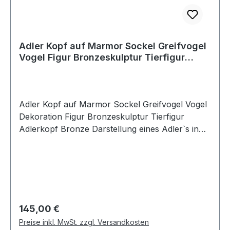
Adler Kopf auf Marmor Sockel Greifvogel
Vogel Figur Bronzeskulptur Tierfigur
Adlerkopf Bronze
Adler Kopf auf Marmor Sockel Greifvogel Vogel
Dekoration Figur Bronzeskulptur Tierfigur
Adlerkopf Bronze Darstellung eines Adler`s in
Bronze gegossen. Der Adlerkopf befindet sich
auf einem Marmorsockel. Die einzigartige Farb-
und Formgebung wirkt ausdrucksstark und
dekorativ. Die ideale Gelegenheit, um Kunst im
Alltag lebendig werden zu lassen. Gewicht: 3,1 kg
Maße: H: 22 cm mit Kopf, Kopftiefe T: 16 cm
Regulärer Preis:
145,00 €
Sockel: H 10 x T 10 x B 10 cm Artikelzustand:
Preise inkl. MwSt. zzgl. Versandkosten
Vitrinenstück, sehr gut