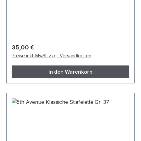
(Wilderer). Größe ca.: 6 x 11 cm Material:
Marmor / Granit Menge: 4 Stück Sammlerstücke
Regulärer Preis:
35,00 €
Preise inkl. MwSt. zzgl. Versandkosten
In den Warenkorb