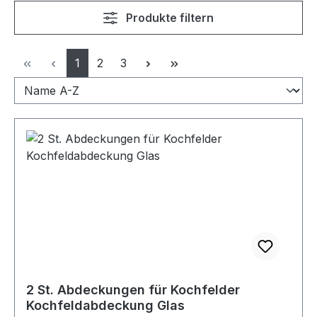
Produkte filtern
Seite
Seite
Seite
1
2
3
2 St. Abdeckungen für Kochfelder
Kochfeldabdeckung Glas