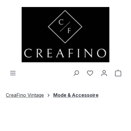
Zum Hauptinhalt springen
Du hast 0 Produ
Ware
CreaFino Vintage
Mode & Accessoire