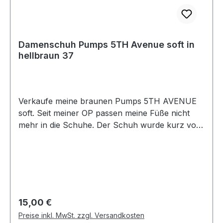
Damenschuh Pumps 5TH Avenue soft in
hellbraun 37
Verkaufe meine braunen Pumps 5TH AVENUE
soft. Seit meiner OP passen meine Füße nicht
mehr in die Schuhe. Der Schuh wurde kurz vor
der OP gekauft und nie getragen. Er ist in einem
neuwertigen Zustand, siehe Bilder. Material:
Obermaterial und Decksohle bestehen aus
ECHTLEDER. Schuhgröße: Gr. 37 Farbe:
hellbraun
Regulärer Preis:
15,00 €
Preise inkl. MwSt. zzgl. Versandkosten