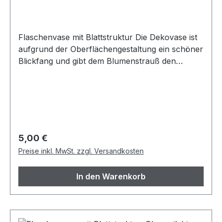
Flaschenvase mit Blattstruktur Die Dekovase ist
aufgrund der Oberflächengestaltung ein schöner
Blickfang und gibt dem Blumenstrauß den
nötigen Halt. Material: Glas, klar, Form: oval
Höhe ca.: 22cm, Boden ca.: Ø14cm
Innendurchmesser oben ca.: 3,5 cm
Regulärer Preis:
5,00 €
Preise inkl. MwSt. zzgl. Versandkosten
In den Warenkorb