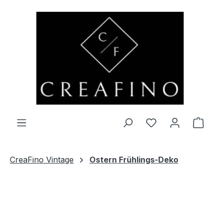
Zum Hauptinhalt springen
Du hast 0 Produ
Ware
CreaFino Vintage
Ostern Frühlings-Deko