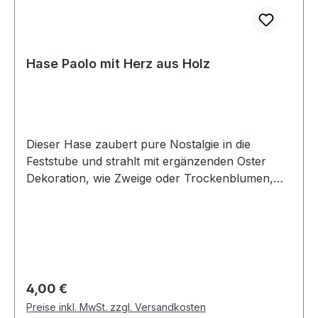
Hase Paolo mit Herz aus Holz
Dieser Hase zaubert pure Nostalgie in die
Feststube und strahlt mit ergänzenden Oster
Dekoration, wie Zweige oder Trockenblumen,
wunderbares aus. Abmessungen ( Länge ×
Breite × Höhe ): 5,00 × 5,00 × 24,00 cm
Zustand: Neuwertig
Regulärer Preis:
4,00 €
Preise inkl. MwSt. zzgl. Versandkosten