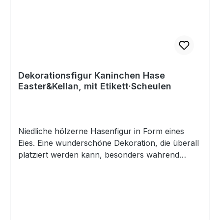
Dekorationsfigur Kaninchen Hase
Easter&Kellan, mit Etikett·Scheulen
Niedliche hölzerne Hasenfigur in Form eines
Eies. Eine wunderschöne Dekoration, die überall
platziert werden kann, besonders während
Ostern. Dieser Osterhase oder Osterei ist eine
perfekte Geschenkidee. Die wichtigen Merkmale
von dieser Hasenfigur • Für echte
Kaninchenliebhaber! • Super als Dekoration für
Ostern • Geeignet für jeden Wohnraum •