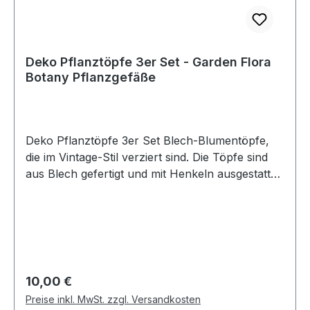
Deko Pflanztöpfe 3er Set - Garden Flora
Botany Pflanzgefäße
Deko Pflanztöpfe 3er Set Blech-Blumentöpfe,
die im Vintage-Stil verziert sind. Die Töpfe sind
aus Blech gefertigt und mit Henkeln ausgestattet.
Sie haben einen Durchmesser von ca. : - 20 cm
und eine Höhe (ohne Henkel) von 19 cm - 17 cm
und eine Höhe (ohne Henkel) von 17 cm - 14 cm
und eine Höhe (ohne Henkel) von 15 cm
Neuwertig!
Regulärer Preis:
10,00 €
Preise inkl. MwSt. zzgl. Versandkosten