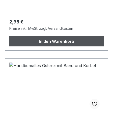
Innendurchmesser oben ca.: 3,5 cm
Regulärer Preis:
2,95 €
Preise inkl. MwSt. zzgl. Versandkosten
In den Warenkorb