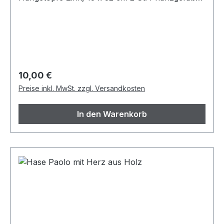
gelb, 12 x 12 cm 2 St. Pflanzgefäße blau, 12 x 12
cm Zustand: Neuwertig
Regulärer Preis:
10,00 €
Preise inkl. MwSt. zzgl. Versandkosten
In den Warenkorb