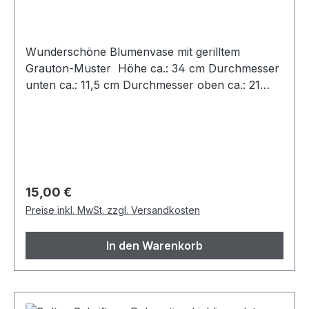
Wunderschöne Blumenvase mit gerilltem
Grauton-Muster Höhe ca.: 34 cm Durchmesser
unten ca.: 11,5 cm Durchmesser oben ca.: 21
cm Innendurchmesser Öffnung ca.: 12
cm Gewicht ca.: 2,5 kg (ohne Verpackung) Die
Vase befindet sich in einem unbeschädigten,
neuwertigem Zustand
Regulärer Preis:
15,00 €
Preise inkl. MwSt. zzgl. Versandkosten
In den Warenkorb