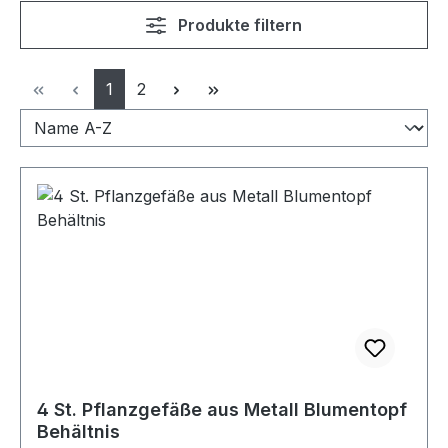
Produkte filtern
Seite
Seite
1
2
4 St. Pflanzgefäße aus Metall Blumentopf
Behältnis