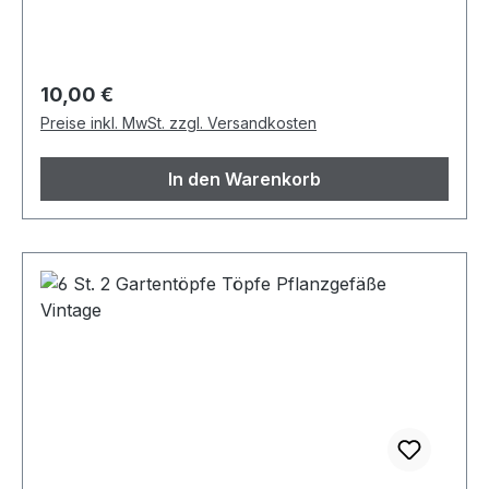
Gesicht -Luzi Material: Keramik Farbe: schwarz-
weiß Maße: 12x9xh10cm Menge: 4 Stck.
Versandab 3,69 €
Regulärer Preis:
10,00 €
Preise inkl. MwSt. zzgl. Versandkosten
In den Warenkorb