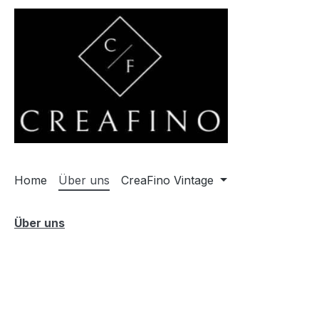
m Hauptinhalt springen
Zur Suche springen
Zur Hauptnavigation springen
Home
Über uns
CreaFino Vintage
Über uns