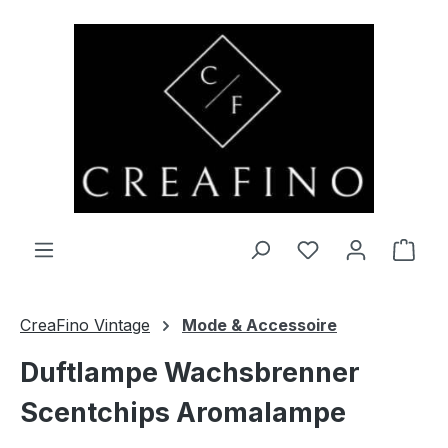
Zum Hauptinhalt springen
Du hast 0 Produ
Ware
CreaFino Vintage
Mode & Accessoire
Duftlampe Wachsbrenner
Scentchips Aromalampe