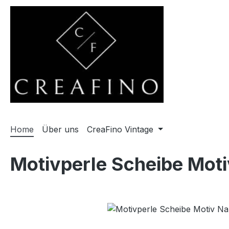
m Hauptinhalt springen
Zur Suche springen
Zur Hauptnavigation springen
Home
Über uns
CreaFino Vintage
Motivperle Scheibe Mot
Bildergalerie überspringen