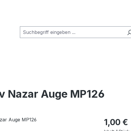
iv Nazar Auge MP126
Regulärer Pr
1,00 €