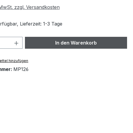
. MwSt. zzgl. Versandkosten
fügbar, Lieferzeit: 1-3 Tage
 Anzahl: Gib den gewünschten Wert ein 
In den Warenkorb
ttel hinzufügen
mmer:
MP126