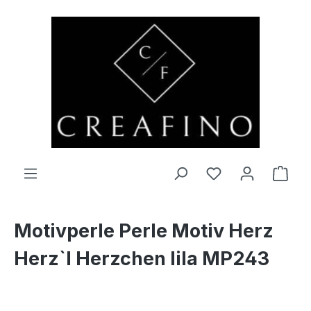
Zum Hauptinhalt springen
Du hast 0 Produ
Ware
Motivperle Perle Motiv Herz
Herz`l Herzchen lila MP243