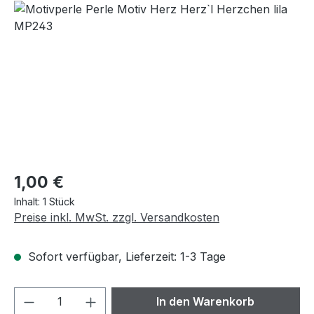
Bildergalerie überspringen
Regulärer Preis:
1,00 €
Inhalt:
1 Stück
Preise inkl. MwSt. zzgl. Versandkosten
Sofort verfügbar, Lieferzeit: 1-3 Tage
Produkt Anzahl: Gib den gewünschten We
In den Warenkorb