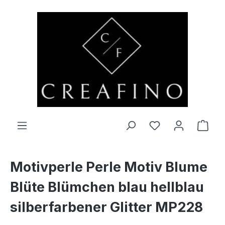
Zum Hauptinhalt springen
Du hast 0 Produ
Ware
Motivperle Perle Motiv Blume
Blüte Blümchen blau hellblau
silberfarbener Glitter MP228