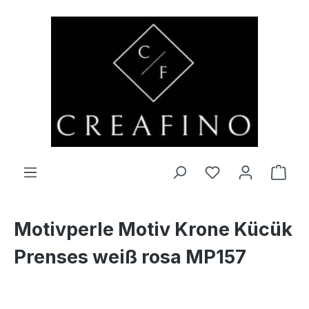
Zum Hauptinhalt springen
Du hast 0 Produ
Ware
Motivperle Motiv Krone Kücük
Prenses weiß rosa MP157
Bildergalerie überspringen