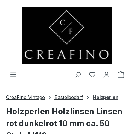
Zum Hauptinhalt springen
Du hast 0 Produ
Ware
CreaFino Vintage
Bastelbedarf
Holzperlen
Holzperlen Holzlinsen Linsen
rot dunkelrot 10 mm ca. 50