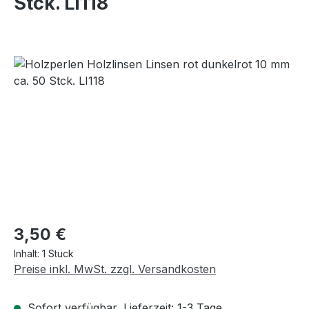
Stck. LI118
Bildergalerie überspringen
Regulärer Preis:
3,50 €
Inhalt:
1 Stück
Preise inkl. MwSt. zzgl. Versandkosten
Sofort verfügbar, Lieferzeit: 1-3 Tage