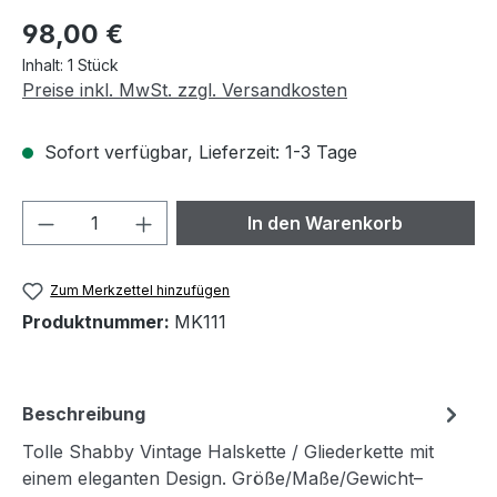
Regulärer Preis:
98,00 €
Inhalt:
1 Stück
Preise inkl. MwSt. zzgl. Versandkosten
Sofort verfügbar, Lieferzeit: 1-3 Tage
Produkt Anzahl: Gib den gewünschten We
In den Warenkorb
Zum Merkzettel hinzufügen
Produktnummer:
MK111
Beschreibung
Tolle Shabby Vintage Halskette / Gliederkette mit
einem eleganten Design. Größe/Maße/Gewicht–