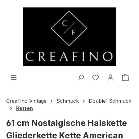
Zum Hauptinhalt springen
Du hast 0 Produ
Ware
CreaFino Vintage
Schmuck
Double` Schmuck
Ketten
61 cm Nostalgische Halskette
Gliederkette Kette American