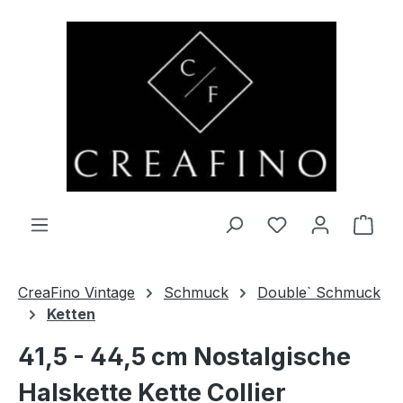
Zum Hauptinhalt springen
Du hast 0 Produ
Ware
CreaFino Vintage
Schmuck
Double` Schmuck
Ketten
41,5 - 44,5 cm Nostalgische
Halskette Kette Collier