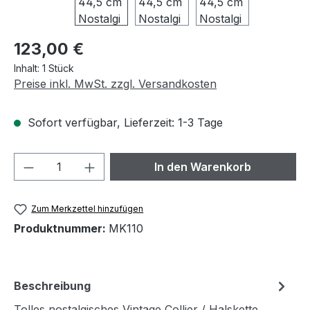
Regulärer Preis:
123,00 €
Inhalt:
1 Stück
Preise inkl. MwSt. zzgl. Versandkosten
Sofort verfügbar, Lieferzeit: 1-3 Tage
Produkt Anzahl: Gib den gewünschten We
In den Warenkorb
Zum Merkzettel hinzufügen
Produktnummer:
MK110
Beschreibung
Tolles nostalgisches Vintage Collier / Halskette,